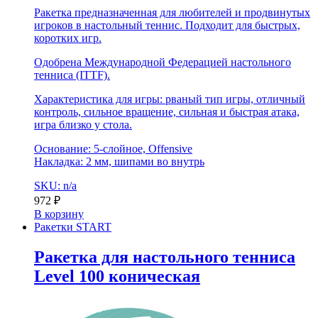
Ракетка предназначенная для любителей и продвинутых
игроков в настольный теннис. Подходит для быстрых,
коротких игр.
Одобрена Международной Федерацией настольного
тенниса (ITTF).
Характеристика для игры: рваный тип игры, отличный
контроль, сильное вращение, сильная и быстрая атака,
игра близко у стола.
Основание: 5-слойное, Offensive
Накладка: 2 мм, шипами во внутрь
SKU: n/a
972
₽
В корзину
Ракетки START
Ракетка для настольного тенниса
Level 100 коническая