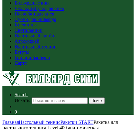
Бильярдные кии
Чехлы, тубусы для киев
Наклейки для киев
Сукно для бильярда
Киевницы
Светильники
Настольный футбол
Аэрохоккей
Настольный теннис
Батуты
Грили и барбекю
Дартс
Search
Искать:
Поиск
0
Главная
Настольный теннис
Ракетки START
Ракетка для
настольного тенниса Level 400 анатомическая