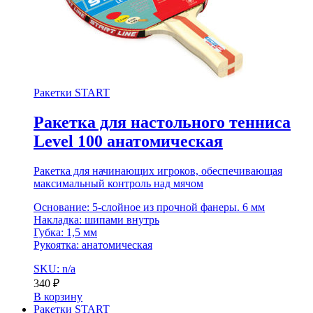
Ракетки START
Ракетка для настольного тенниса
Level 100 анатомическая
Ракетка для начинающих игроков, обеспечивающая
максимальный контроль над мячом
Основание: 5-слойное из прочной фанеры. 6 мм
Накладка: шипами внутрь
Губка: 1,5 мм
Рукоятка: анатомическая
SKU: n/a
340
₽
В корзину
Ракетки START