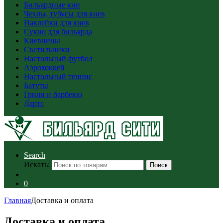
Бильярдные кии
Чехлы, тубусы для киев
Наклейки для киев
Сукно для бильярда
Киевницы
Светильники
Настольный футбол
Аэрохоккей
Настольный теннис
Батуты
Грили и барбекю
Дартс
Search
Искать:
Поиск
0
Главная
Доставка и оплата
Доставка и оплата