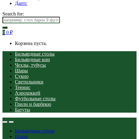
Дартс
Search for:
0
0
₽
Корзина пуста.
Бильярдные столы
Бильярдные кии
Чехлы, тубусы
Шары
Сукно
Светильники
Теннис
Аэрохоккей
Футбольные столы
Грили и барбекю
Батуты
Бильярдные столы
Шары