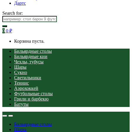
Дартс
Search for:
0
0
₽
Корзина пуста.
Бильярдные столы
Бильярдные кии
Чехлы, тубусы
Шары
Сукно
Светильники
Теннис
Аэрохоккей
Футбольные столы
Грили и барбекю
Батуты
Бильярдные столы
Шары