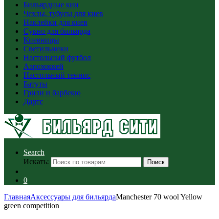
Бильярдные кии
Чехлы, тубусы для киев
Наклейки для киев
Сукно для бильярда
Киевницы
Светильники
Настольный футбол
Аэрохоккей
Настольный теннис
Батуты
Грили и барбекю
Дартс
Search
Искать:
Поиск
0
Главная
Аксессуары для бильярда
Manchester 70 wool Yellow
green competition