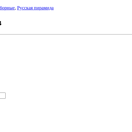
зборные
,
Русская пирамида
в