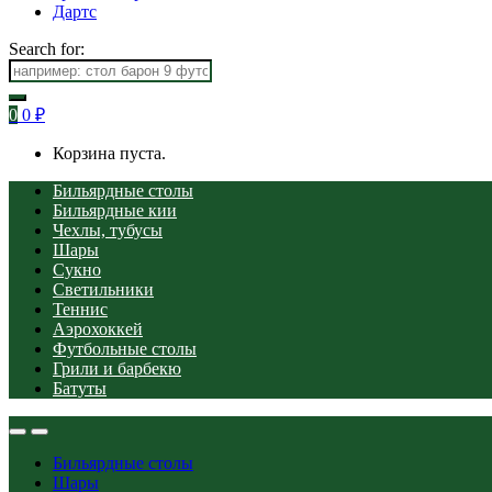
Дартс
Search for:
0
0
₽
Корзина пуста.
Бильярдные столы
Бильярдные кии
Чехлы, тубусы
Шары
Сукно
Светильники
Теннис
Аэрохоккей
Футбольные столы
Грили и барбекю
Батуты
Бильярдные столы
Шары