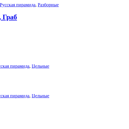
Русская пирамида
,
Разборные
, Граб
сская пирамида
,
Цельные
сская пирамида
,
Цельные