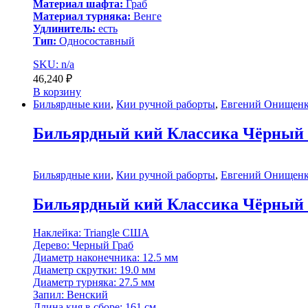
Материал шафта:
Граб
Материал турняка:
Венге
Удлинитель:
есть
Тип:
Односоставный
SKU: n/a
46,240
₽
В корзину
Бильярдные кии
,
Кии ручной раборты
,
Евгений Онищен
Бильярдный кий Классика Чёрный Г
Бильярдные кии
,
Кии ручной раборты
,
Евгений Онищен
Бильярдный кий Классика Чёрный Г
Наклейка: Triangle США
Дерево: Черный Граб
Диаметр наконечника: 12.5 мм
Диаметр скрутки: 19.0 мм
Диаметр турняка: 27.5 мм
Запил: Венский
Длина кия в сборе: 161 см