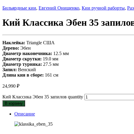
Бильярдные кии
,
Евгений Онищенко
,
Кии ручной раборты
,
Ра
Кий Классика Эбен 35 запило
Наклейка:
Triangle США
Дерево:
Эбен
Диаметр наконечника:
12.5 мм
Диаметр скрутки:
19.0 мм
Диаметр турняка:
27.5 мм
Запил:
Венский
Длина кия в сборе:
161 см
24,990
₽
Кий Классика Эбен 35 запилов quantity
В корзину
Описание