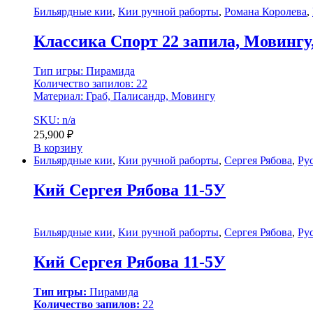
Бильярдные кии
,
Кии ручной раборты
,
Романа Королева
,
Классика Спорт 22 запила, Мовингу
Тип игры: Пирамида
Количество запилов: 22
Материал: Граб, Палисандр, Мовингу
SKU: n/a
25,900
₽
В корзину
Бильярдные кии
,
Кии ручной раборты
,
Сергея Рябова
,
Ру
Кий Сергея Рябова 11-5У
Бильярдные кии
,
Кии ручной раборты
,
Сергея Рябова
,
Ру
Кий Сергея Рябова 11-5У
Тип игры:
Пирамида
Количество запилов:
22