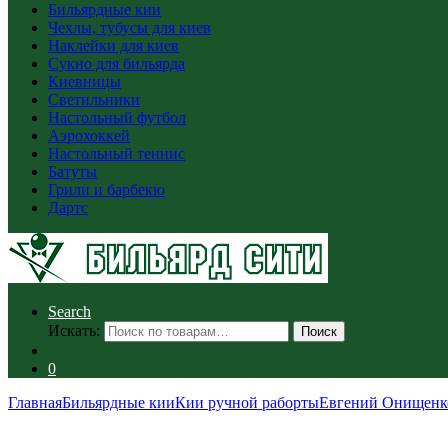
Бильярдные кии
Чехлы, тубусы для киев
Наклейки для киев
Сукно для бильярда
Киевницы
Светильники
Настольный футбол
Аэрохоккей
Настольный теннис
Батуты
Грили и барбекю
Дартс
Search
Искать:
Поиск
0
Главная
Бильярдные кии
Кии ручной раборты
Евгений Онищенк