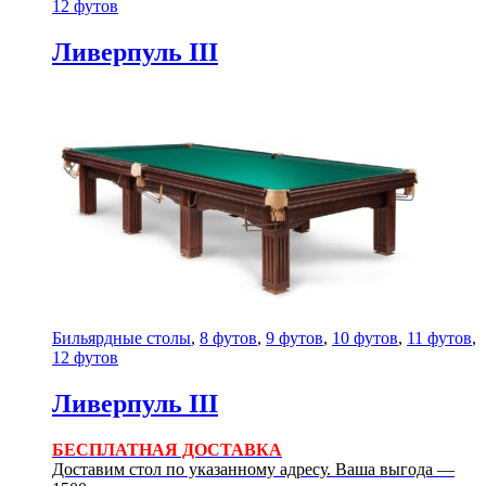
12 футов
Ливерпуль III
Бильярдные столы
,
8 футов
,
9 футов
,
10 футов
,
11 футов
,
12 футов
Ливерпуль III
БЕСПЛАТНАЯ ДОСТАВКА
Доставим стол по указанному адресу. Ваша выгода —