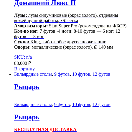
Домашний Люкс II
Лузы:
лузы силуминовые (окрас золото), отделаны
кожей ручной работы, х/б сетка
Амортизаторы:
Start Super Pro (рекомендованы ФБСР)
Кол-во ног:
7 футов -4 ноги; 8-10 футов — 6 ног; 12
футов — 8 ног
Сукно:
King, либо любое другое по желанию
Опоры:
металлические (окрас золото), Ø 140 мм
SKU: n/a
88,000
₽
В корзину
Бильярдные столы
,
9 футов
,
10 футов
,
12 футов
Рыцарь
Бильярдные столы
,
9 футов
,
10 футов
,
12 футов
Рыцарь
БЕСПЛАТНАЯ ДОСТАВКА