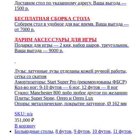
Доставим стол по указанному адресу. Ваша выгода —
1500 р.
БЕСПЛАТНАЯ СБОРКА СТОЛА
Соберем стол в удобное для вас время. Ваша выгода —
от 7000 р.
ДАРИМ АКСЕССУАРЫ ДЛЯ ИГРЫ
Подарки для игры — 2 кия, набор шаров, треугольник.
Ваша выгода — 9000 р.
Лузы: латунные лузы отделаны кожей ручной работы,
сетка со скатом
Амортизаторы: Start Super Pro (рекомендованы ФБСР)
Кол-во ног: 9-10 футов — 6 ног, 12 футов — 8 ног
Сукно: Manchester 800 либо любое другое по желанию
Плиты: Super Stonе, Orero и Orero Lux
Опоры: металлические, покрытие латунное, Ø 162 мм
SKU: n/a
351,000
₽
В корзину
Бильярдные столы
,
8 футов
,
9 футов
,
10 футов
,
11 футов
,