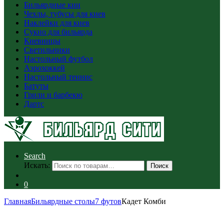
Бильярдные кии
Чехлы, тубусы для киев
Наклейки для киев
Сукно для бильярда
Киевницы
Светильники
Настольный футбол
Аэрохоккей
Настольный теннис
Батуты
Грили и барбекю
Дартс
Search
Искать:
Поиск
0
Главная
Бильярдные столы
7 футов
Кадет Комби