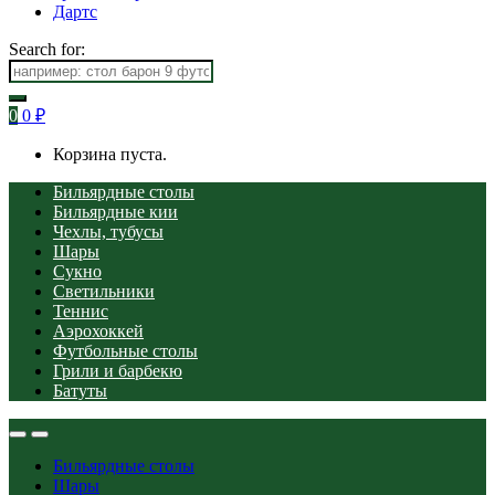
Дартс
Search for:
0
0
₽
Корзина пуста.
Бильярдные столы
Бильярдные кии
Чехлы, тубусы
Шары
Сукно
Светильники
Теннис
Аэрохоккей
Футбольные столы
Грили и барбекю
Батуты
Бильярдные столы
Шары