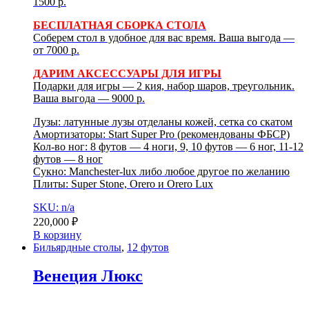
1500 р.
БЕСПЛАТНАЯ СБОРКА СТОЛА
Соберем стол в удобное для вас время. Ваша выгода —
от 7000 р.
ДАРИМ АКСЕССУАРЫ ДЛЯ ИГРЫ
Подарки для игры — 2 кия, набор шаров, треугольник.
Ваша выгода — 9000 р.
Лузы: латунные лузы отделаны кожей, сетка со скатом
Амортизаторы: Start Super Pro (рекомендованы ФБСР)
Кол-во ног: 8 футов — 4 ноги, 9, 10 футов — 6 ног, 11-12
футов — 8 ног
Сукно: Manchester-lux либо любое другое по желанию
Плиты: Super Stonе, Orero и Orero Lux
SKU: n/a
220,000
₽
В корзину
Бильярдные столы
,
12 футов
Венеция Люкс