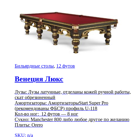
Бильярдные столы
,
12 футов
Венеция Люкс
Лузы: Лузы латунные, отделаны кожей ручной работы,
скат обрезиненный
Амортизаторы: АмортизаторыStart Super Pro
(рекомендованы ФБСР) профиль U-118
Кол-во ног: 12 футов — 8 ног
Сукно: Manchester 800 либо любое другое по желанию
Плиты: Orero
SKU: n/a