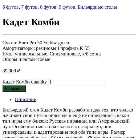
6 футов
,
7 футов
,
8 футов
,
9 футов
,
Бильярдные столы
Кадет Комби
Сукно: Euro Pro 50 Yellow green
Амортизаторы: резиновый профиль К-55
Лузы универсальные. Силуминовые, х/б сетка
Опоры пластмассовые
39,000
₽
Кадет Комби quantity
В корзину
Описание
Бильярдный стол Кадет Комби разработан для тех, кто только
начинает свой путь в бильярде и еще не определился, какой
тип игры ему близок: Русская пирамида или Американский
пул. Особенностью стола являются створы луз, они
универсальны и адаптированы под оба типа игры. Размер
створа средней лузы – 98 мм, угловой – 88 мм. На таком столе