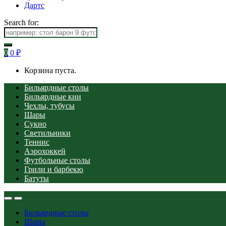
Дартс
Search for:
0
0
₽
Корзина пуста.
Бильярдные столы
Бильярдные кии
Чехлы, тубусы
Шары
Сукно
Светильники
Теннис
Аэрохоккей
Футбольные столы
Грили и барбекю
Батуты
Бильярдные столы
Шары