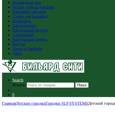
Бильярдные кии
Чехлы, тубусы для киев
Наклейки для киев
Сукно для бильярда
Киевницы
Светильники
Настольный футбол
Аэрохоккей
Настольный теннис
Батуты
Грили и барбекю
Дартс
Search
Искать:
Поиск
0
Главная
Детские городки
Городки SLP SYSTEMS
Детский горо